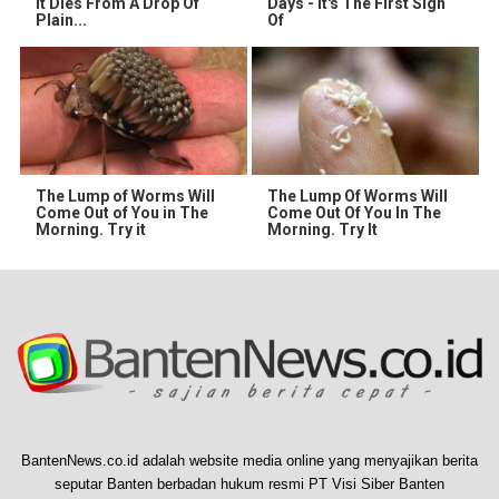
It Dies From A Drop Of
Days - It's The First Sign
Plain...
Of
The Lump of Worms Will
The Lump Of Worms Will
Come Out of You in The
Come Out Of You In The
Morning. Try it
Morning. Try It
BantenNews.co.id adalah website media online yang menyajikan berita
seputar Banten berbadan hukum resmi PT Visi Siber Banten