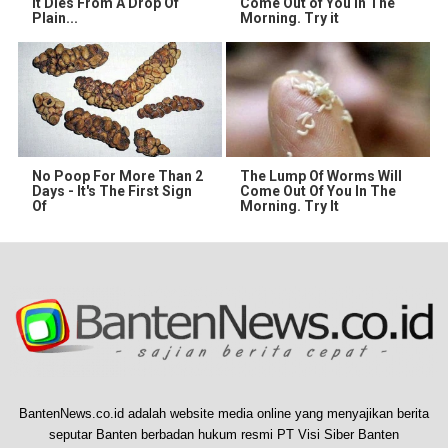
It Dies From A Drop Of
Come Out of You in The
Plain...
Morning. Try it
No Poop For More Than 2
The Lump Of Worms Will
Days - It's The First Sign
Come Out Of You In The
Of
Morning. Try It
BantenNews.co.id adalah website media online yang menyajikan berita
seputar Banten berbadan hukum resmi PT Visi Siber Banten