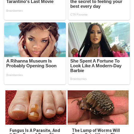
Fungus Is A Parasite, And
The Lump of Worms Will