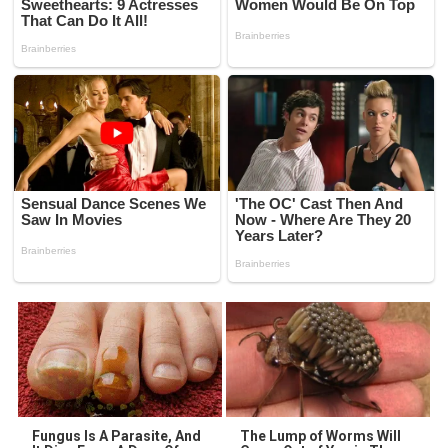
Fungus Is A Parasite, And
The Lump of Worms Will