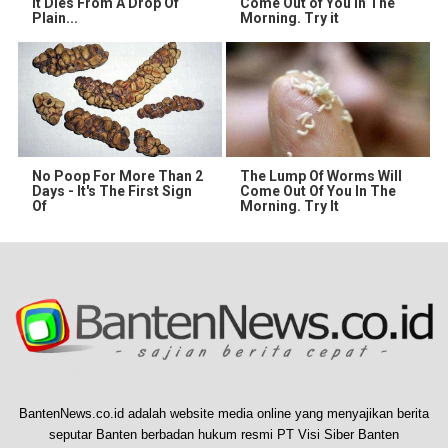
It Dies From A Drop Of
Come Out of You in The
Plain...
Morning. Try it
No Poop For More Than 2
The Lump Of Worms Will
Days - It's The First Sign
Come Out Of You In The
Of
Morning. Try It
BantenNews.co.id adalah website media online yang menyajikan berita
seputar Banten berbadan hukum resmi PT Visi Siber Banten