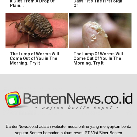
It Dies From A Drop Of
Days - It's The First Sign
Plain...
Of
The Lump of Worms Will
The Lump Of Worms Will
Come Out of You in The
Come Out Of You In The
Morning. Try it
Morning. Try It
BantenNews.co.id adalah website media online yang menyajikan berita
seputar Banten berbadan hukum resmi PT Visi Siber Banten