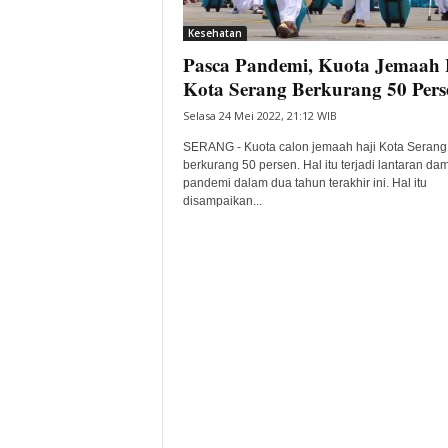
i
Kesehatan
t
Pasca Pandemi, Kuota Jemaah 
a
B
Kota Serang Berkurang 50 Pers
a
Selasa 24 Mei 2022, 21:12 WIB
n
t
SERANG - Kuota calon jemaah haji Kota Serang
e
berkurang 50 persen. Hal itu terjadi lantaran da
pandemi dalam dua tahun terakhir ini. Hal itu
n
disampaikan...
H
a
r
i
I
n
i