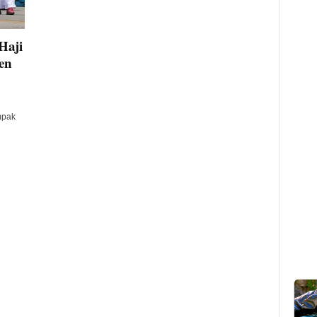
Haji
en
mpak