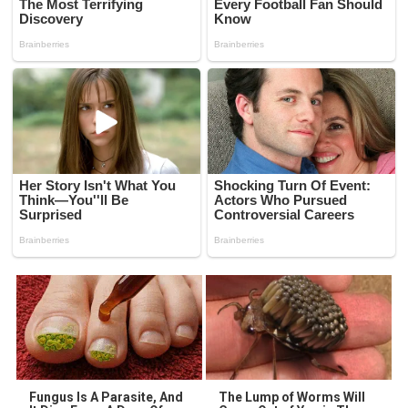
Fungus Is A Parasite, And
The Lump of Worms Will