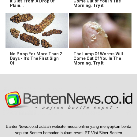
It Dies From A Drop Of
Come Out of You in The
Plain...
Morning. Try it
No Poop For More Than 2
The Lump Of Worms Will
Days - It's The First Sign
Come Out Of You In The
Of
Morning. Try It
BantenNews.co.id adalah website media online yang menyajikan berita
seputar Banten berbadan hukum resmi PT Visi Siber Banten