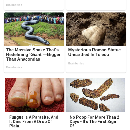
Fungus Is A Parasite, And
No Poop For More Than 2
It Dies From A Drop Of
Days - It's The First Sign
Plain...
Of