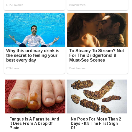
Fungus Is A Parasite, And
No Poop For More Than 2
It Dies From A Drop Of
Days - It's The First Sign
Plain...
Of