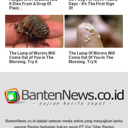
It Dies From A Drop Of
Days - It's The First Sign
Plain...
Of
The Lump of Worms Will
The Lump Of Worms Will
Come Out of You in The
Come Out Of You In The
Morning. Try it
Morning. Try It
BantenNews.co.id adalah website media online yang menyajikan berita
seputar Banten berbadan hukum resmi PT Visi Siber Banten