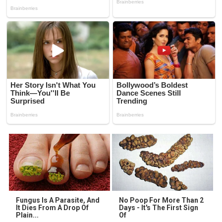
Fungus Is A Parasite, And
No Poop For More Than 2
It Dies From A Drop Of
Days - It's The First Sign
Plain...
Of