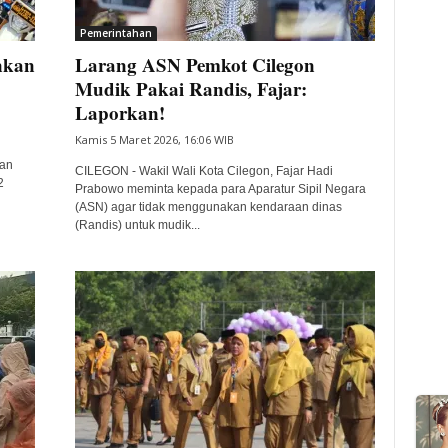
Pemerintahan
nkan
Larang ASN Pemkot Cilegon
Mudik Pakai Randis, Fajar:
Laporkan!
Kamis 5 Maret 2026, 16:06 WIB
ran
CILEGON - Wakil Wali Kota Cilegon, Fajar Hadi
2
Prabowo meminta kepada para Aparatur Sipil Negara
(ASN) agar tidak menggunakan kendaraan dinas
(Randis) untuk mudik...