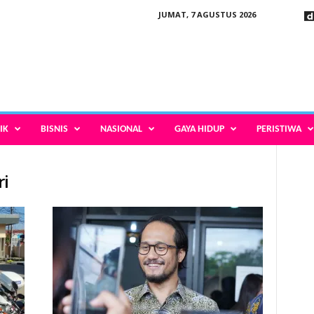
JUMAT, 7 AGUSTUS 2026
IK
BISNIS
NASIONAL
GAYA HIDUP
PERISTIWA
ri