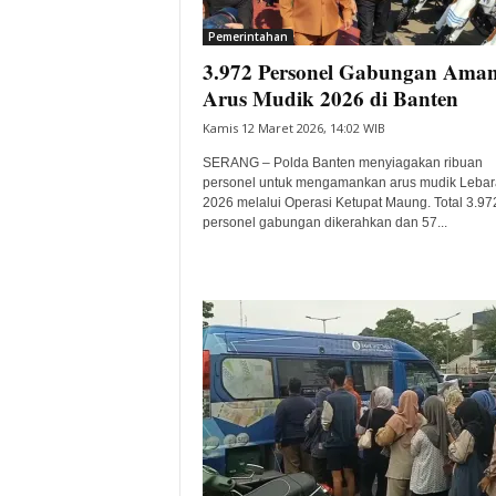
i
Pemerintahan
t
3.972 Personel Gabungan Ama
a
B
Arus Mudik 2026 di Banten
a
Kamis 12 Maret 2026, 14:02 WIB
n
t
SERANG – Polda Banten menyiagakan ribuan
e
personel untuk mengamankan arus mudik Leba
2026 melalui Operasi Ketupat Maung. Total 3.97
n
personel gabungan dikerahkan dan 57...
H
a
r
i
I
n
i