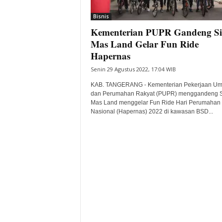
i
Bisnis
t
Kementerian PUPR Gandeng Si
a
B
Mas Land Gelar Fun Ride
a
Hapernas
n
Senin 29 Agustus 2022, 17:04 WIB
t
e
KAB. TANGERANG - Kementerian Pekerjaan U
n
dan Perumahan Rakyat (PUPR) menggandeng S
H
Mas Land menggelar Fun Ride Hari Perumahan
Nasional (Hapernas) 2022 di kawasan BSD...
a
r
i
I
n
i