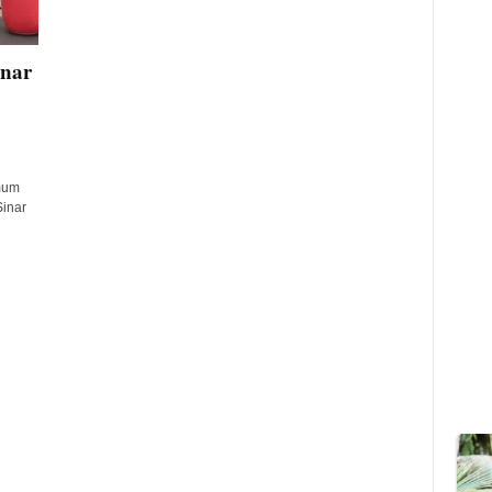
nar
mum
inar