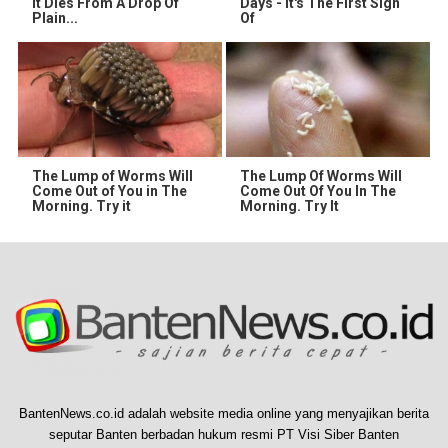
It Dies From A Drop Of
Days - It's The First Sign
Plain...
Of
The Lump of Worms Will
The Lump Of Worms Will
Come Out of You in The
Come Out Of You In The
Morning. Try it
Morning. Try It
BantenNews.co.id adalah website media online yang menyajikan berita
seputar Banten berbadan hukum resmi PT Visi Siber Banten