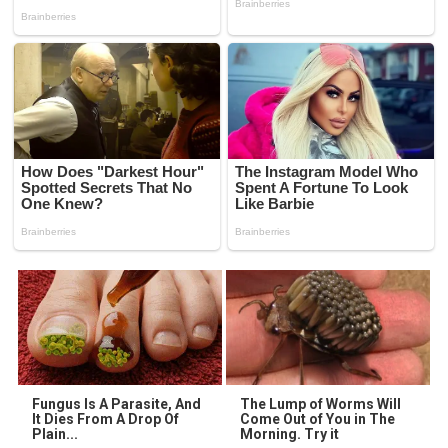
Fungus Is A Parasite, And
The Lump of Worms Will
It Dies From A Drop Of
Come Out of You in The
Plain...
Morning. Try it