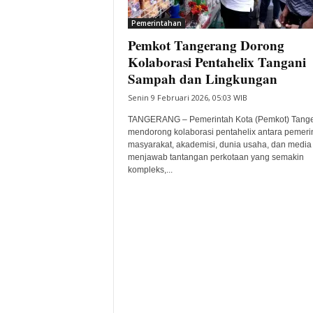
i
Pemerintahan
t
Pemkot Tangerang Dorong
a
B
Kolaborasi Pentahelix Tangani
a
Sampah dan Lingkungan
n
Senin 9 Februari 2026, 05:03 WIB
t
e
TANGERANG – Pemerintah Kota (Pemkot) Tang
n
mendorong kolaborasi pentahelix antara pemeri
H
masyarakat, akademisi, dunia usaha, dan media
menjawab tantangan perkotaan yang semakin
a
kompleks,...
r
i
I
n
i