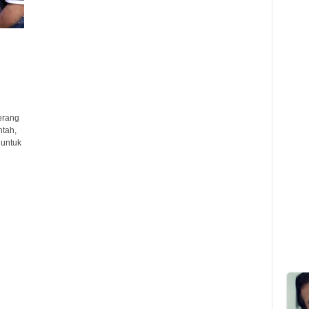
erang
ntah,
 untuk