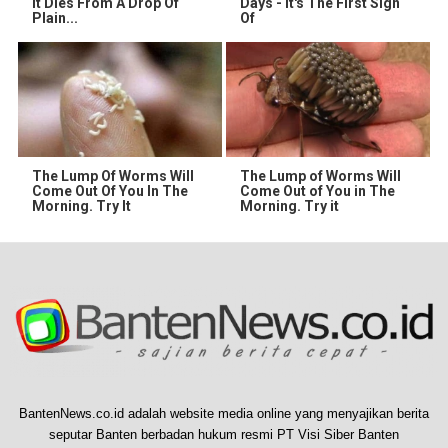
It Dies From A Drop Of
Days - It's The First Sign
Plain...
Of
The Lump Of Worms Will
The Lump of Worms Will
Come Out Of You In The
Come Out of You in The
Morning. Try It
Morning. Try it
BantenNews.co.id adalah website media online yang menyajikan berita
seputar Banten berbadan hukum resmi PT Visi Siber Banten