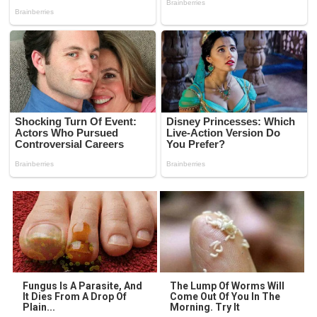
Fungus Is A Parasite, And
The Lump Of Worms Will
It Dies From A Drop Of
Come Out Of You In The
Plain...
Morning. Try It