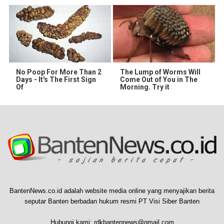
No Poop For More Than 2
The Lump of Worms Will
Days - It's The First Sign
Come Out of You in The
Of
Morning. Try it
BantenNews.co.id adalah website media online yang menyajikan berita
seputar Banten berbadan hukum resmi PT Visi Siber Banten
Hubungi kami:
rdkbantennews@gmail.com