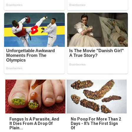
Fungus Is A Parasite, And
No Poop For More Than 2
It Dies From A Drop Of
Days - It's The First Sign
Plain...
Of