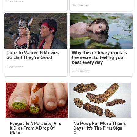
Fungus Is A Parasite, And
No Poop For More Than 2
It Dies From A Drop Of
Days - It's The First Sign
Plain...
Of