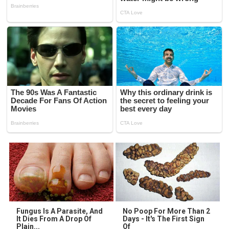
Fungus Is A Parasite, And
No Poop For More Than 2
It Dies From A Drop Of
Days - It's The First Sign
Plain...
Of