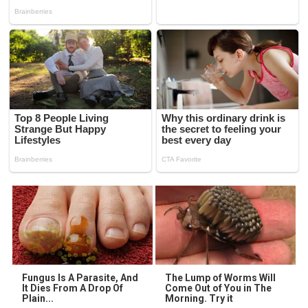
Fungus Is A Parasite, And
The Lump of Worms Will
It Dies From A Drop Of
Come Out of You in The
Plain...
Morning. Try it