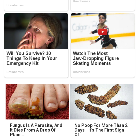
Fungus Is A Parasite, And
No Poop For More Than 2
It Dies From A Drop Of
Days - It's The First Sign
Plain...
Of