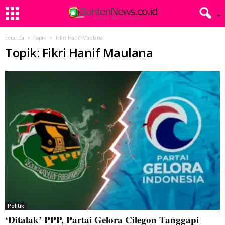
Beranda
Topik
Fikri Hanif Maulana
Topik: Fikri Hanif Maulana
Politik
‘Ditalak’ PPP, Partai Gelora Cilegon Tanggapi