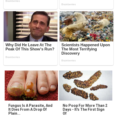
Fungus Is A Parasite, And
No Poop For More Than 2
It Dies From A Drop Of
Days - It's The First Sign
Plain...
Of