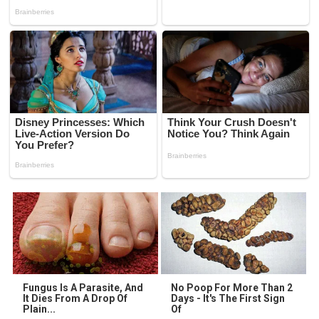
Fungus Is A Parasite, And
No Poop For More Than 2
It Dies From A Drop Of
Days - It's The First Sign
Plain...
Of