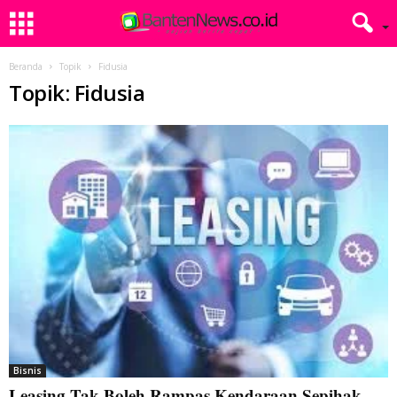
Beranda
Topik
Fidusia
Topik: Fidusia
Bisnis
Leasing Tak Boleh Rampas Kendaraan Sepihak,