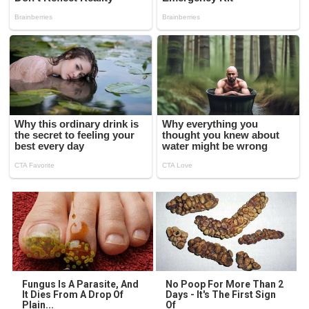
Fungus Is A Parasite, And
No Poop For More Than 2
It Dies From A Drop Of
Days - It's The First Sign
Plain...
Of