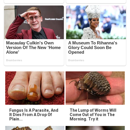
Fungus Is A Parasite, And
The Lump of Worms Will
It Dies From A Drop Of
Come Out of You in The
Plain...
Morning. Try it