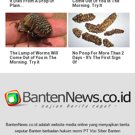
It Dies From A Drop Of
Come Out Of You In The
Plain...
Morning. Try It
The Lump of Worms Will
No Poop For More Than 2
Come Out of You in The
Days - It's The First Sign
Morning. Try it
Of
BantenNews.co.id adalah website media online yang menyajikan berita
seputar Banten berbadan hukum resmi PT Visi Siber Banten