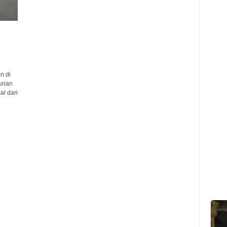
n di
urian
l dari