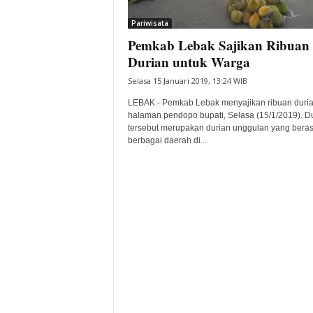
i
Pariwisata
t
Pemkab Lebak Sajikan Ribuan
a
B
Durian untuk Warga
a
Selasa 15 Januari 2019, 13:24 WIB
n
t
LEBAK - Pemkab Lebak menyajikan ribuan duria
e
halaman pendopo bupati, Selasa (15/1/2019). D
tersebut merupakan durian unggulan yang berasa
n
berbagai daerah di...
H
a
r
i
I
n
i