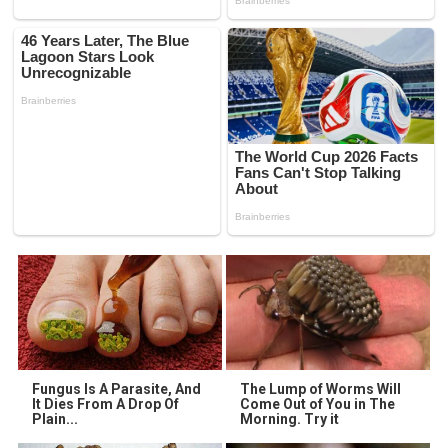
Fungus Is A Parasite, And
The Lump of Worms Will
It Dies From A Drop Of
Come Out of You in The
Plain...
Morning. Try it