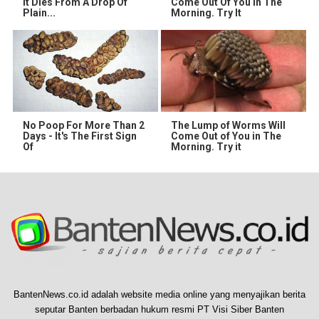
It Dies From A Drop Of
Come Out Of You In The
Plain...
Morning. Try It
No Poop For More Than 2
The Lump of Worms Will
Days - It's The First Sign
Come Out of You in The
Of
Morning. Try it
BantenNews.co.id adalah website media online yang menyajikan berita
seputar Banten berbadan hukum resmi PT Visi Siber Banten