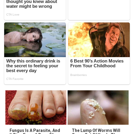
Fungus Is A Parasite, And
The Lump Of Worms Will