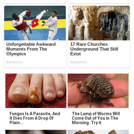
Fungus Is A Parasite, And
The Lump of Worms Will
It Dies From A Drop Of
Come Out of You in The
Plain...
Morning. Try it