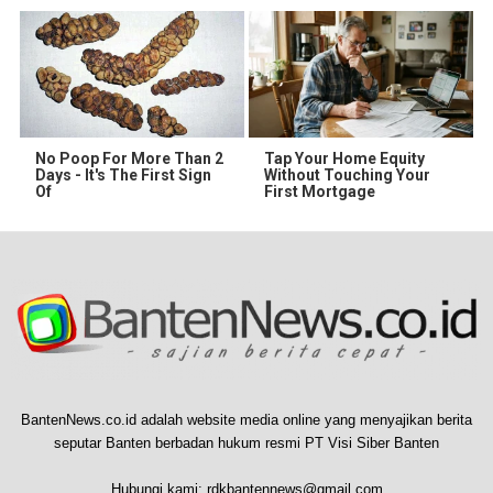
No Poop For More Than 2
Tap Your Home Equity
Days - It's The First Sign
Without Touching Your
Of
First Mortgage
BantenNews.co.id adalah website media online yang menyajikan berita
seputar Banten berbadan hukum resmi PT Visi Siber Banten
Hubungi kami:
rdkbantennews@gmail.com