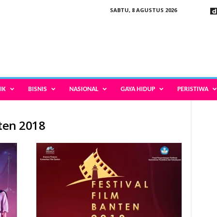
SABTU, 8 AGUSTUS 2026
IK
BISNIS
NASIONAL
GAYA HIDUP
PERISTIWA
nten 2018