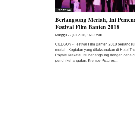
i
Peristiwa
t
Berlangsung Meriah, Ini Pemen
a
B
Festival Film Banten 2018
a
Minggu 22 Juli 2018, 16:02 WIB
n
t
CILEGON - Festival Film Banten 2018 berlangsu
e
meriah. Kegiatan yang dilaksanakan di Hotel Th
Royale Krakatau itu berlangsung dengan ceria 
n
penuh kehangatan. Kremov Pictures...
H
a
r
i
I
n
i