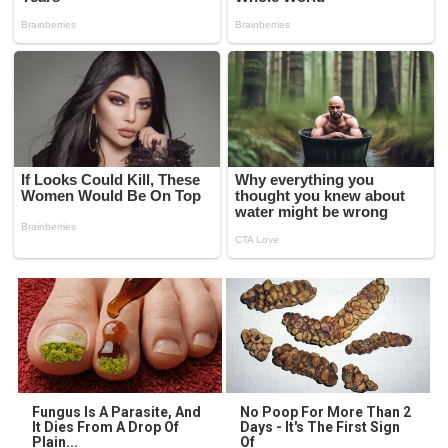
Fungus Is A Parasite, And
No Poop For More Than 2
It Dies From A Drop Of
Days - It's The First Sign
Plain...
Of