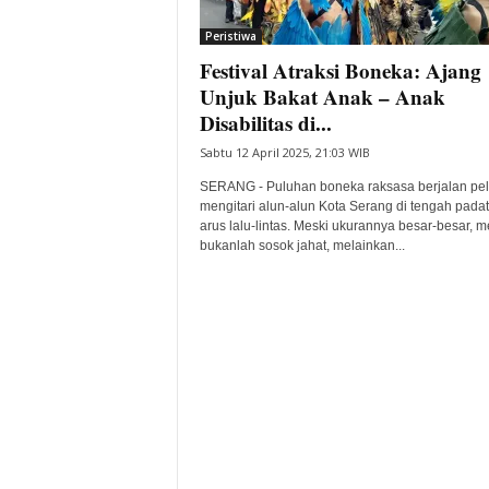
i
Peristiwa
t
Festival Atraksi Boneka: Ajang
a
B
Unjuk Bakat Anak – Anak
a
Disabilitas di...
n
Sabtu 12 April 2025, 21:03 WIB
t
e
SERANG - Puluhan boneka raksasa berjalan pe
n
mengitari alun-alun Kota Serang di tengah pada
H
arus lalu-lintas. Meski ukurannya besar-besar, 
bukanlah sosok jahat, melainkan...
a
r
i
I
n
i