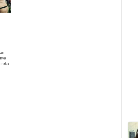
lan
tnya
mereka