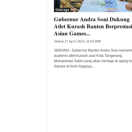
i
Olahraga
t
Gubernur Andra Soni Dukung
a
B
Atlet Kurash Banten Berprestasi
a
Asian Games...
n
Selasa 21 April 2026, 22:06 WIB
t
e
SERANG - Gubernur Banten Andra Soni meneri
n
audiensi atlet Kurash asal Kota Tangerang,
H
Muhammad Salim yang akan berlaga di ajang A
Games di Aichi-Nagoya,...
a
r
i
I
n
i