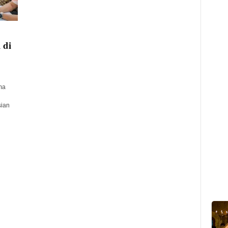
 di
ma
sian