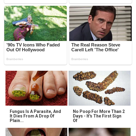
Fungus Is A Parasite, And
No Poop For More Than 2
It Dies From A Drop Of
Days - It's The First Sign
Plain...
Of