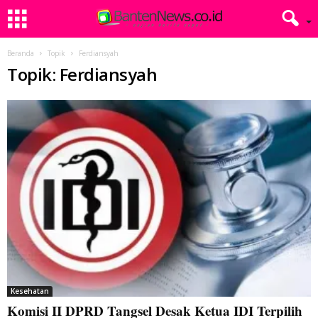
Beranda
Topik
Ferdiansyah
Topik: Ferdiansyah
Kesehatan
Komisi II DPRD Tangsel Desak Ketua IDI Terpilih