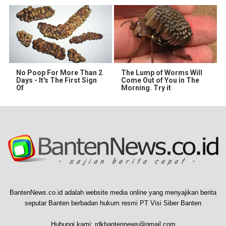
No Poop For More Than 2
The Lump of Worms Will
Days - It's The First Sign
Come Out of You in The
Of
Morning. Try it
BantenNews.co.id adalah website media online yang menyajikan berita
seputar Banten berbadan hukum resmi PT Visi Siber Banten
Hubungi kami:
rdkbantennews@gmail.com