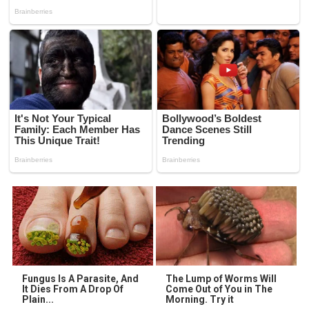
Fungus Is A Parasite, And
The Lump of Worms Will
It Dies From A Drop Of
Come Out of You in The
Plain...
Morning. Try it