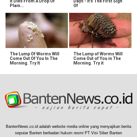
It Dies From A Drop Of
Days - It's The First Sign
Plain...
Of
The Lump Of Worms Will
The Lump of Worms Will
Come Out Of You In The
Come Out of You in The
Morning. Try It
Morning. Try it
BantenNews.co.id adalah website media online yang menyajikan berita
seputar Banten berbadan hukum resmi PT Visi Siber Banten