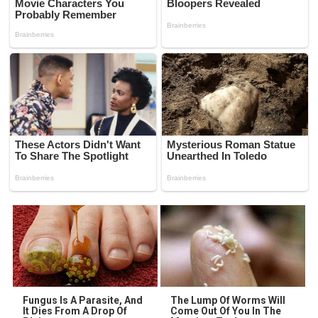
Fungus Is A Parasite, And
The Lump Of Worms Will
It Dies From A Drop Of
Come Out Of You In The