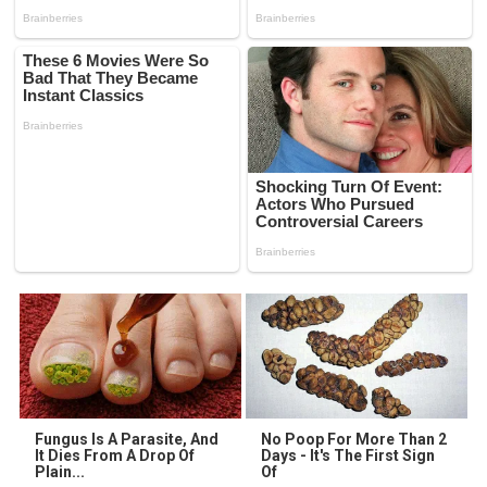
Fungus Is A Parasite, And
No Poop For More Than 2
It Dies From A Drop Of
Days - It's The First Sign
Plain...
Of