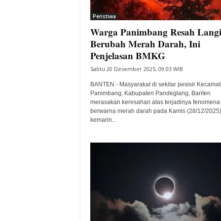
i
Peristiwa
t
Warga Panimbang Resah Lang
a
B
Berubah Merah Darah, Ini
a
Penjelasan BMKG
n
Sabtu 20 Desember 2025, 09:03 WIB
t
e
BANTEN - Masyarakat di sekitar pesisir Kecama
n
Panimbang, Kabupaten Pandeglang, Banten
H
merasakan keresahan atas terjadinya fenomena 
berwarna merah darah pada Kamis (28/12/2025
a
kemarin...
r
i
I
n
i