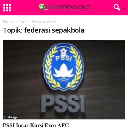
Beranda
Topik
Federasi sepakbola
Topik: federasi sepakbola
Olahraga
PSSI Incar Kursi Exco AFC