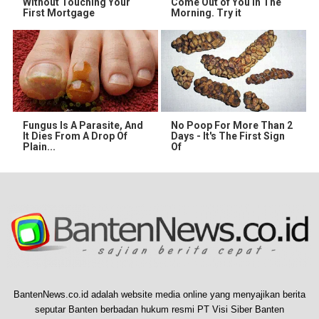
Without Touching Your
Come Out of You in The
First Mortgage
Morning. Try it
Fungus Is A Parasite, And
No Poop For More Than 2
It Dies From A Drop Of
Days - It's The First Sign
Plain...
Of
BantenNews.co.id adalah website media online yang menyajikan berita
seputar Banten berbadan hukum resmi PT Visi Siber Banten