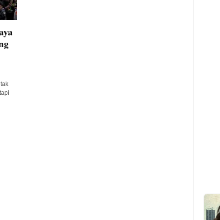
aya
ng
tak
tapi