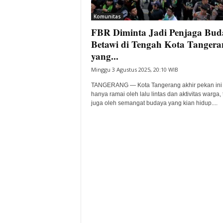
i
Komunitas
t
FBR Diminta Jadi Penjaga Bud
a
B
Betawi di Tengah Kota Tangera
a
yang...
n
Minggu 3 Agustus 2025, 20:10 WIB
t
e
TANGERANG — Kota Tangerang akhir pekan ini 
n
hanya ramai oleh lalu lintas dan aktivitas warga, 
H
juga oleh semangat budaya yang kian hidup....
a
r
i
I
n
i