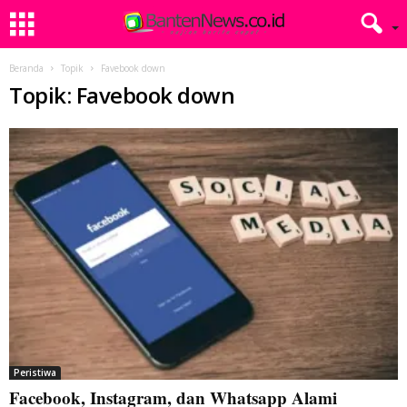
Beranda
Topik
Favebook down
Topik: Favebook down
Peristiwa
Facebook, Instagram, dan Whatsapp Alami