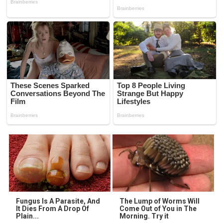
Fungus Is A Parasite, And
The Lump of Worms Will
It Dies From A Drop Of
Come Out of You in The
Plain...
Morning. Try it