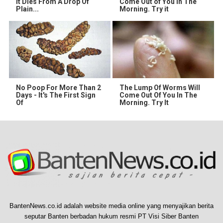
It Dies From A Drop Of
Come Out of You in The
Plain...
Morning. Try it
No Poop For More Than 2
The Lump Of Worms Will
Days - It's The First Sign
Come Out Of You In The
Of
Morning. Try It
BantenNews.co.id adalah website media online yang menyajikan berita
seputar Banten berbadan hukum resmi PT Visi Siber Banten