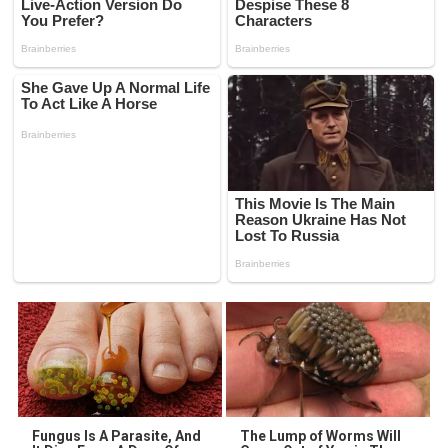
Fungus Is A Parasite, And
The Lump of Worms Will