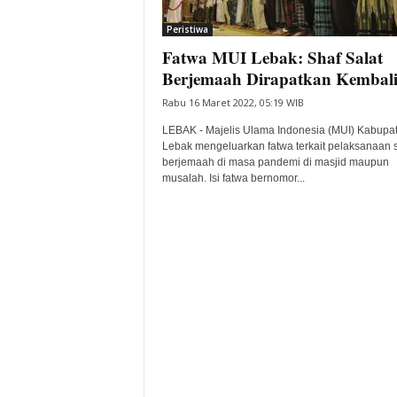
i
Peristiwa
t
Fatwa MUI Lebak: Shaf Salat
a
B
Berjemaah Dirapatkan Kembal
a
Rabu 16 Maret 2022, 05:19 WIB
n
t
LEBAK - Majelis Ulama Indonesia (MUI) Kabupa
e
Lebak mengeluarkan fatwa terkait pelaksanaan s
berjemaah di masa pandemi di masjid maupun
n
musalah. Isi fatwa bernomor...
H
a
r
i
I
n
i