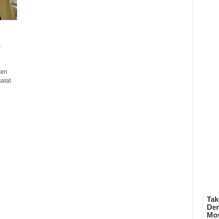
i
ten
alat