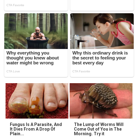
Fungus Is A Parasite, And
The Lump of Worms Will
It Dies From A Drop Of
Come Out of You in The
Plain...
Morning. Try it